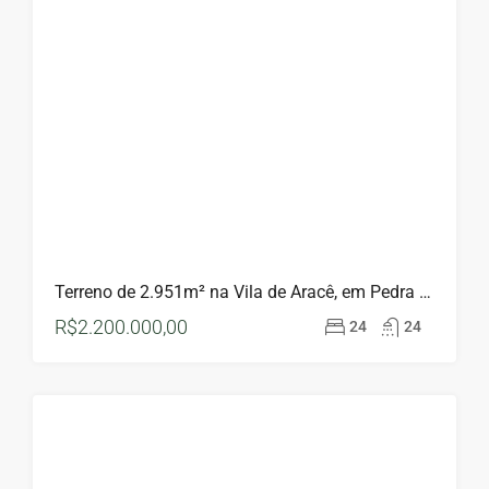
APRESENTAÇÃO
Á
VENDA
Terreno de 2.951m² na Vila de Aracê, em Pedra Azul!
R$2.200.000,00
24
24
Á
VENDA