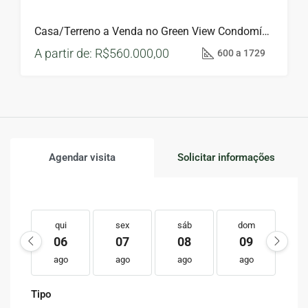
Casa/Terreno a Venda no Green View Condomínio Reserva – Montanhas Capixabas
A partir de:
R$560.000,00
600 a 1729
Agendar visita
Solicitar informações
qui
sex
sáb
dom
s
06
07
08
09
1
ago
ago
ago
ago
a
Tipo