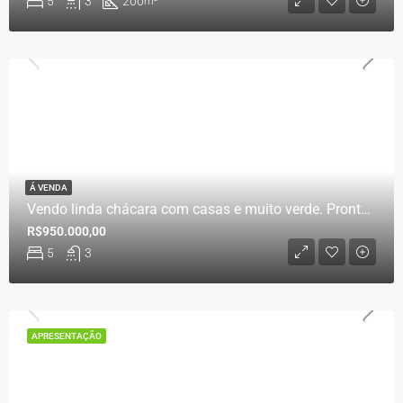
5
3
200
m²
Á VENDA
Vendo linda chácara com casas e muito verde. Pronta pra você curtir o inverno!
R$950.000,00
5
3
APRESENTAÇÃO