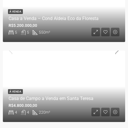
Á VENDA
Casa a Venda – Cond Aldeia Eco da Floresta
R$5.200.000,00
5
5
550
m²
Á VENDA
Casa de Campo a Venda em Santa Teresa
R$4.800.000,00
4
4
220
m²