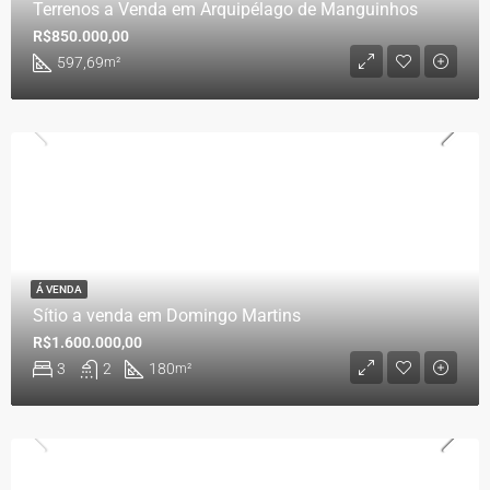
Terrenos a Venda em Arquipélago de Manguinhos
R$850.000,00
597,69
m²
Á VENDA
Sítio a venda em Domingo Martins
R$1.600.000,00
3
2
180
m²