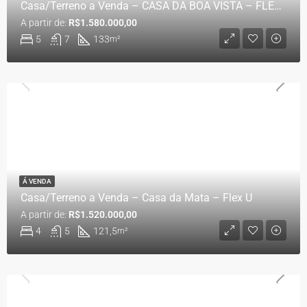
Casa/Terreno a Venda – CASA DA BOA VISTA – FLEX U
A partir de:
R$1.580.000,00
5
7
133
m²
Á VENDA
Casa/Terreno a Venda – Casa da Mata – Flex U
A partir de:
R$1.520.000,00
4
5
121,5
m²