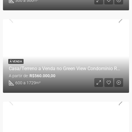
300 a 566
m²
Á VENDA
Casa/Terreno a Venda no Green View Condomínio Reserva – Montanhas Capixabas
A partir de:
R$560.000,00
600 a 1729
m²