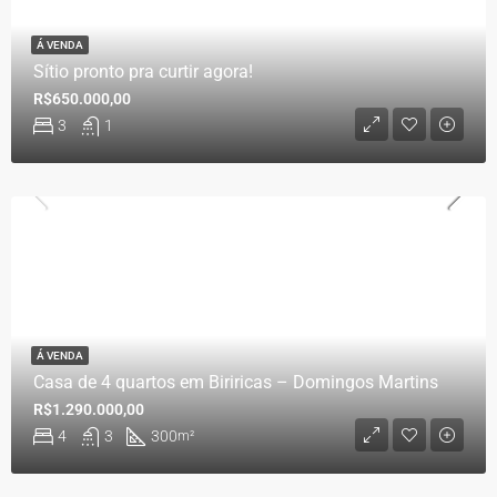
Á VENDA
Sítio pronto pra curtir agora!
R$650.000,00
3
1
Á VENDA
Casa de 4 quartos em Biriricas – Domingos Martins
R$1.290.000,00
4
3
300
m²