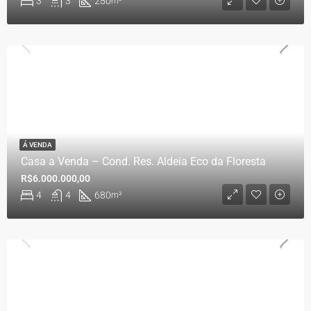
3
3
250
m²
Á VENDA
Casa a Venda – Cond. Res. Aldeia Eco da Floresta
R$6.000.000,00
4
4
680
m²