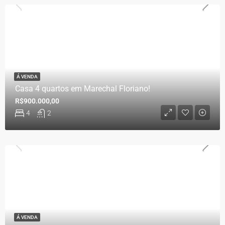
Á VENDA
Casa 4 quartos em Marechal Floriano!
R$900.000,00
4
2
Á VENDA