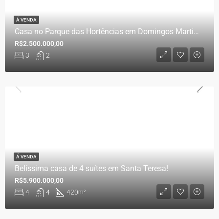
Á VENDA
Casa no Parque das Hortências em Domingos Martins!
R$2.500.000,00
3
2
Á VENDA
Belíssima casa de 4 suítes em Santa Teresa!
R$5.900.000,00
4
4
420
m²