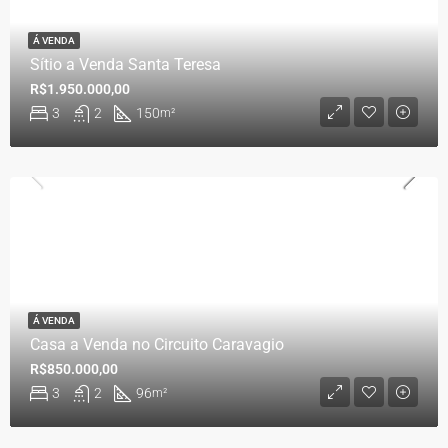
Á VENDA
Sítio a Venda Santa Teresa
R$1.950.000,00
3
2
150
m²
Á VENDA
Casa a Venda no Circuito Caravagio
R$850.000,00
3
2
96
m²