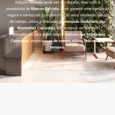
Adquirir
imóveis
pode ser um desafio, mas com a
assessoria de
Marcos Salviato
, você garante uma transação
segura e vantajosa. Com mais de 30 anos vendendo casas
de campo, sítios e chácaras no
mercado imobiliário das
Montanhas Capixabas
, oferecemos um serviço
especializado para quem busca
imóveis nas Montanhas
Capixabas
, sejam
casas de campo, sítios, chácaras ou
terrenos
.