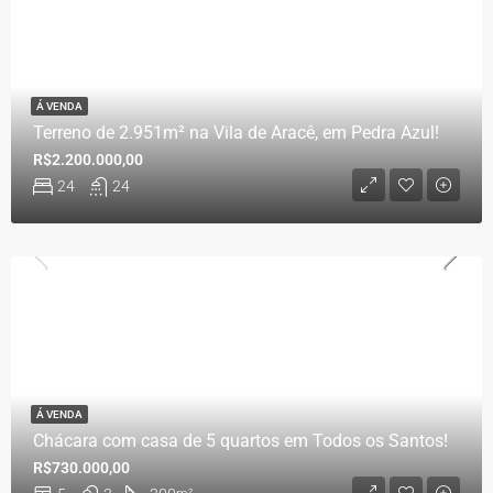
Á VENDA
Terreno de 2.951m² na Vila de Aracê, em Pedra Azul!
R$2.200.000,00
24
24
Á VENDA
Chácara com casa de 5 quartos em Todos os Santos!
R$730.000,00