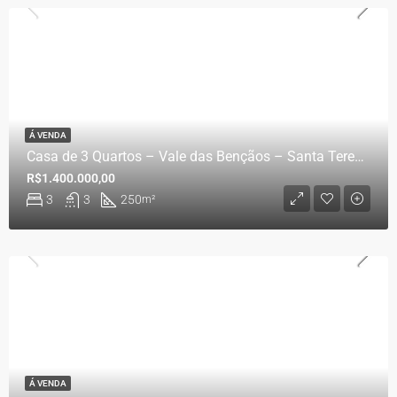
Á VENDA
Casa de 3 Quartos – Vale das Bençãos – Santa Teresa/ES
R$1.400.000,00
3
3
250
m²
Á VENDA