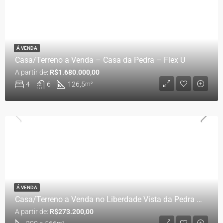
Á VENDA
Casa/Terreno a Venda – Casa da Pedra – Flex U
A partir de:
R$1.680.000,00
4
6
126,5
m²
Á VENDA
Casa/Terreno a Venda no Liberdade Vista da Pedra – Venda Nova do Imigrante
A partir de:
R$273.200,00