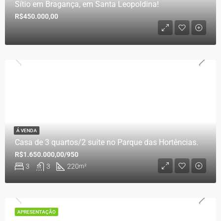
Sítio em Bragança, em Santa Leopoldina!
R$450.000,00
Á VENDA
Casa de 3 quartos/2 suíte no Parque das Hortências.
R$1.650.000,00/950
3
3
220
m²
APRESENTAÇÃO