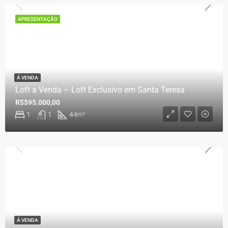
APRESENTAÇÃO
Á VENDA
Loft a Venda – Loft Exclusivo em Santa Teresa
R$595.000,00
1
1
44
m²
Á VENDA