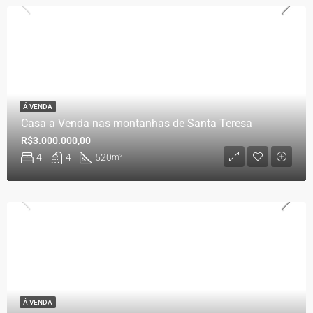
Á VENDA
Casa a Venda nas montanhas de Santa Teresa
R$3.000.000,00
4
4
520
m²
Á VENDA