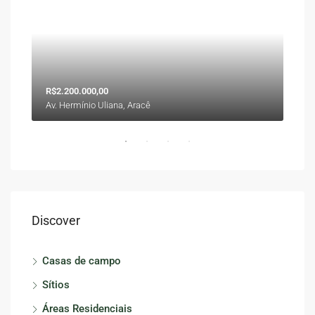
R$2.200.000,00
R$6
Av. Hermínio Uliana, Aracê
Alto
Discover
Casas de campo
Sítios
Áreas Residenciais